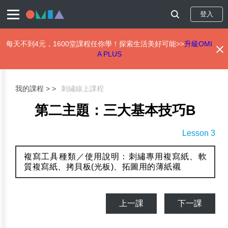
登入
每天不到4元，1600堂課程任你學！探索生活美好可能>>
升級OMI
A PLUS
移
至
主
我的課程 >
刺繡線上課程
內
容
第二主題：三大基本技巧B
Lesson 3
複寫工具種類／使用說明：刺繡專用複寫紙、軟
質複寫紙、拷貝板(光板)、拓圖用的薄紙襯
上一課
下一課