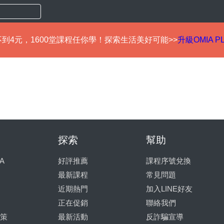
到4元，1600堂課程任你學！探索生活美好可能>>
升級OMIA P
探索
幫助
A
好評推薦
課程序號兌換
最新課程
常見問題
近期熱門
加入LINE好友
正在促銷
聯絡我們
策
最新活動
反詐騙宣導