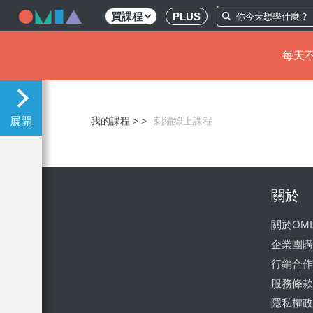
買課程
PLUS
每天不
移
至
主
我的課程 >
刺繡線上課程
內
容
關於
關於OMI
企業團購
行銷合作
服務條款
隱私權政