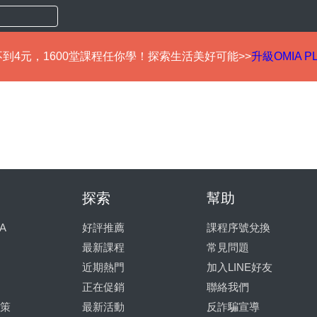
到4元，1600堂課程任你學！探索生活美好可能>>
升級OMIA P
探索
幫助
A
好評推薦
課程序號兌換
最新課程
常見問題
近期熱門
加入LINE好友
正在促銷
聯絡我們
策
最新活動
反詐騙宣導