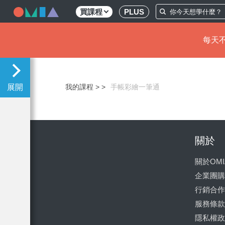
買課程
PLUS
每天不
移
至
主
我的課程 >
手帳彩繪一筆通
內
容
關於
關於OMI
企業團購
行銷合作
服務條款
隱私權政