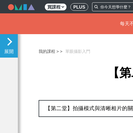
買課程
PLUS
每天不
移
至
主
我的課程 >
單眼攝影入門
內
容
【第
【第二堂】拍攝模式與清晰相片的關