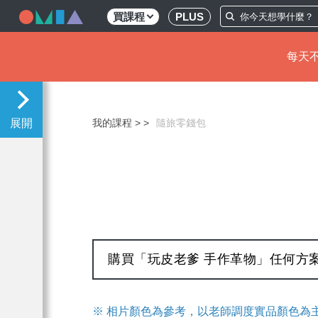
買課程
PLUS
每天不
移
至
主
我的課程 >
隨旅零錢包
內
容
購買「玩皮老爹 手作革物」任何方
※ 相片顏色為參考，以老師調度實品顏色為