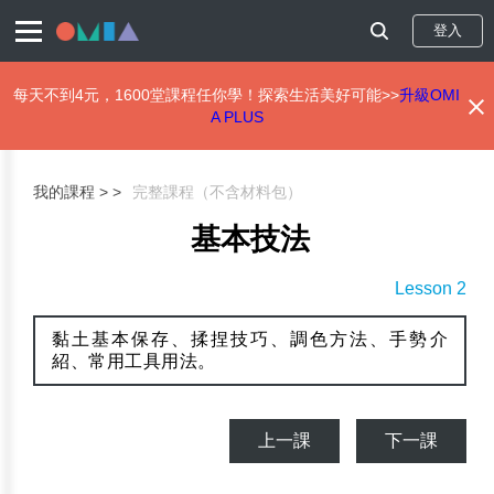
登入
每天不到4元，1600堂課程任你學！探索生活美好可能>>
升級OMI
A PLUS
移
至
主
我的課程 >
完整課程（不含材料包）
內
容
基本技法
Lesson 2
黏土基本保存、揉捏技巧、調色方法、手勢介
紹、常用工具用法。
上一課
下一課