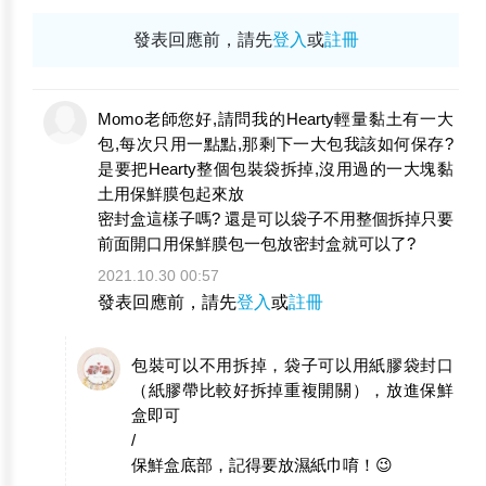
發表回應前，請先
登入
或
註冊
Momo老師您好,請問我的Hearty輕量黏土有一大
包,每次只用一點點,那剩下一大包我該如何保存?
是要把Hearty整個包裝袋拆掉,沒用過的一大塊黏
土用保鮮膜包起來放
密封盒這樣子嗎? 還是可以袋子不用整個拆掉只要
前面開口用保鮮膜包一包放密封盒就可以了?
2021.10.30 00:57
發表回應前，請先
登入
或
註冊
包裝可以不用拆掉，袋子可以用紙膠袋封口
（紙膠帶比較好拆掉重複開關），放進保鮮
盒即可
/
保鮮盒底部，記得要放濕紙巾唷！😉