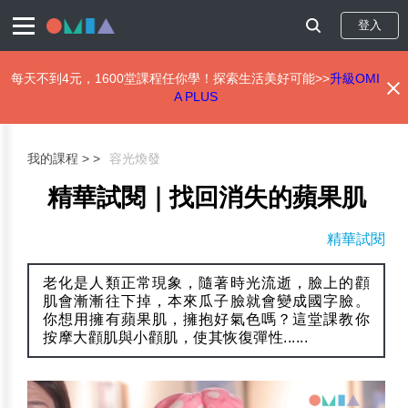
登入
每天不到4元，1600堂課程任你學！探索生活美好可能>>
升級OMI
A PLUS
移
至
主
我的課程 >
容光煥發
內
容
精華試閱｜找回消失的蘋果肌
精華試閱
老化是人類正常現象，隨著時光流逝，臉上的顴
肌會漸漸往下掉，本來瓜子臉就會變成國字臉。
你想用擁有蘋果肌，擁抱好氣色嗎？這堂課教你
按摩大顴肌與小顴肌，使其恢復彈性......