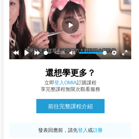
-02:06
還想學更多？
立即
登入OMIA
訂購課程
享完整課程無限次觀看服務
前往完整課程介紹
發表回應前，請先
登入
或
註冊