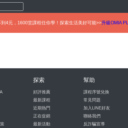
到4元，1600堂課程任你學！探索生活美好可能>>
升級OMIA P
探索
幫助
A
好評推薦
課程序號兌換
最新課程
常見問題
近期熱門
加入LINE好友
正在促銷
聯絡我們
策
最新活動
反詐騙宣導