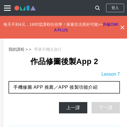
登入
每天不到4元，1600堂課程任你學！探索生活美好可能>>
升級OMI
A PLUS
移
至
主
我的課程 >
帶著手機去旅行
內
容
作品修圖後製App 2
Lesson 7
手機修圖 APP 推薦／APP 後製功能介紹
上一課
下一課