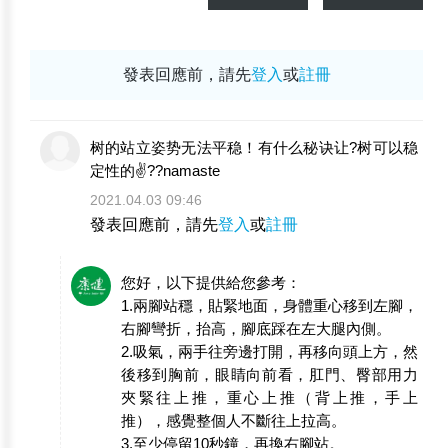
發表回應前，請先
登入
或
註冊
树的站立姿势无法平稳！有什么秘诀让?树可以稳
定性的✌️??namaste
2021.04.03 09:46
發表回應前，請先
登入
或
註冊
您好，以下提供給您參考：
1.兩腳站穩，貼緊地面，身體重心移到左腳，
右腳彎折，抬高，腳底踩在左大腿內側。
2.吸氣，兩手往旁邊打開，再移向頭上方，然
後移到胸前，眼睛向前看，肛門、臀部用力
夾緊往上推，重心上推（背上推，手上
推），感覺整個人不斷往上拉高。
3.至少停留10秒鐘，再換右腳站。