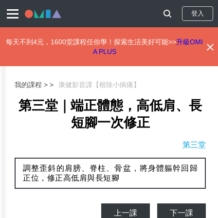
登入
每天不到4元，1600堂課程任你學！探索生活美好可能>>
升級OMI
A PLUS
移
至
主
我的課程 >
康健影音課【根除小病痛】
內
容
第三堂｜端正體態，高低肩、長
短腳一次修正
第三堂
調整歪斜的肩膀、脊柱、骨盆，將身體軀幹回歸
正位，修正高低肩與長短腳
上一課
下一課