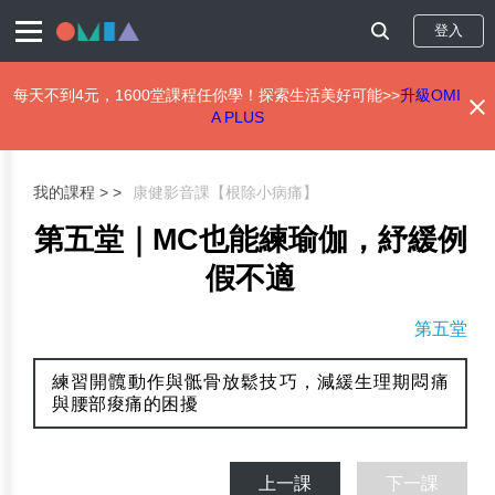
登入
每天不到4元，1600堂課程任你學！探索生活美好可能>>
升級OMI
A PLUS
移
至
主
我的課程 >
康健影音課【根除小病痛】
內
容
第五堂｜MC也能練瑜伽，紓緩例
假不適
第五堂
練習開髖動作與骶骨放鬆技巧，減緩生理期悶痛
與腰部痠痛的困擾
上一課
下一課