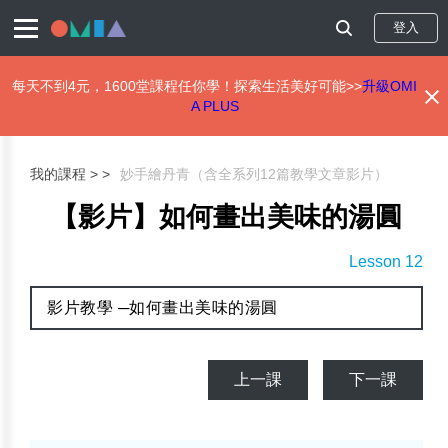
登入
每天不到4元，1600堂課程任你學！探索生活美好可能>>
升級OMI
A PLUS
移
至
主
我的課程 >
妙手繪丹青（含全系列12篇教學文章影片）
內
容
【影片】如何畫出美味的湯圓
Lesson 12
影片教學 ─如何畫出美味的湯圓
上一課
下一課