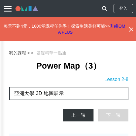
登入
每天不到4元，1600堂課程任你學！探索生活美好可能>>
升級OMI
A PLUS
移
至
主
我的課程 >
基礎精華一點通
內
容
Power Map（3）
Lesson 2-8
亞洲大學 3D 地圖展示
上一課
下一課