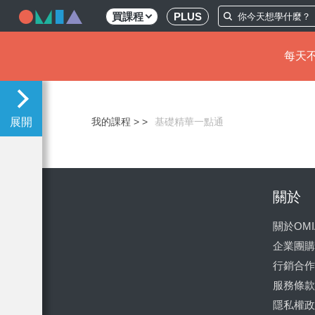
買課程
PLUS
每天不
移
至
主
我的課程 >
基礎精華一點通
內
容
關於
關於OMI
企業團購
行銷合作
服務條款
隱私權政