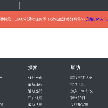
到4元，1600堂課程任你學！探索生活美好可能>>
升級OMIA P
探索
幫助
A
好評推薦
課程序號兌換
最新課程
常見問題
近期熱門
加入LINE好友
正在促銷
聯絡我們
策
最新活動
反詐騙宣導