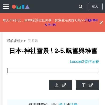
登入
每天不到4元，1600堂課程任你學！探索生活美好可能>>
升級OMI
A PLUS
移
至
主
我的課程 >
完整篇
內
容
日本-神社雪景 \ 2-5.飄雪與堆雪
Lesson2習作示範
上一課
下一課
發表回應前，請先
登入
或
註冊