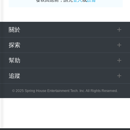
關於
探索
幫助
追蹤
© 2025 Spring House Entertainment Tech. Inc. All Rights Reserved.