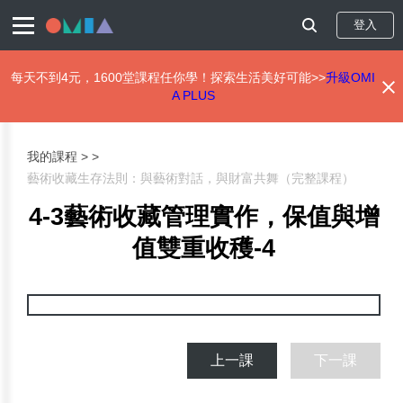
登入
每天不到4元，1600堂課程任你學！探索生活美好可能>>
升級OMI
A PLUS
移
至
主
我的課程 >
內
藝術收藏生存法則：與藝術對話，與財富共舞（完整課程）
容
4-3藝術收藏管理實作，保值與增
值雙重收穫-4
上一課
下一課