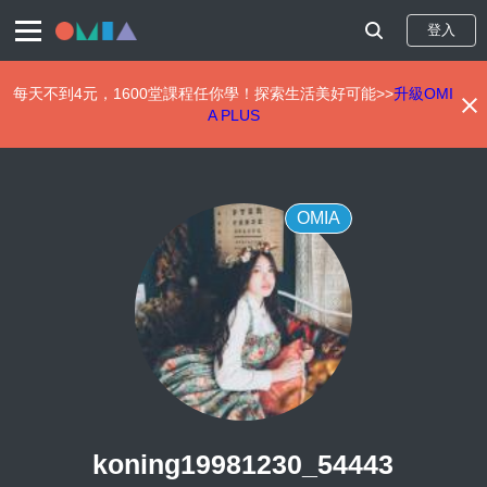
登入
每天不到4元，1600堂課程任你學！探索生活美好可能>>
升級OMI
A PLUS
移
至
主
內
OMIA
容
koning19981230_54443