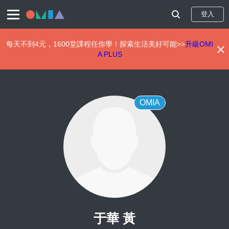
登入
每天不到4元，1600堂課程任你學！探索生活美好可能>>
升級OMI
A PLUS
移
至
主
內
OMIA
容
于華 黃