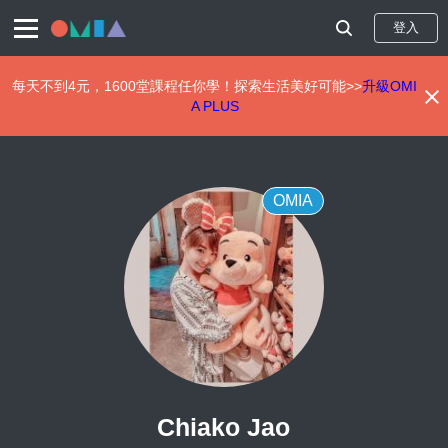
登入
每天不到4元，1600堂課程任你學！探索生活美好可能>>
升級OMI
A PLUS
移
至
主
內
OMIA
容
Chiako Jao