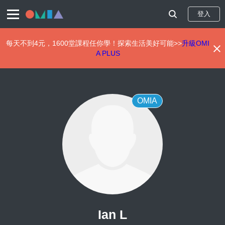
登入
每天不到4元，1600堂課程任你學！探索生活美好可能>>
升級OMI
A PLUS
移
至
主
內
OMIA
容
Ian L