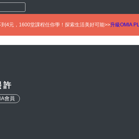
到4元，1600堂課程任你學！探索生活美好可能>>
升級OMIA P
 許
IA會員