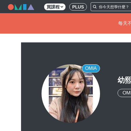
買課程
PLUS
每天不
移
至
主
內
容
OMIA
幼熙
OM