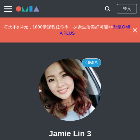
登入
每天不到4元，1600堂課程任你學！探索生活美好可能>>
升級OMI
A PLUS
移
至
主
內
OMIA
容
Jamie Lin 3