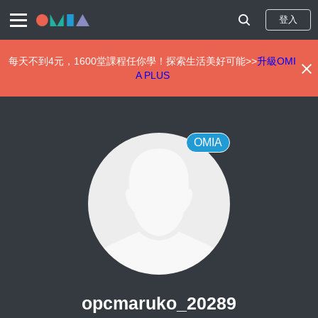
登入
每天不到4元，1600堂課程任你學！探索生活美好可能>>
升級OMI
A PLUS
移
至
主
內
OMIA
容
opcmaruko_20289