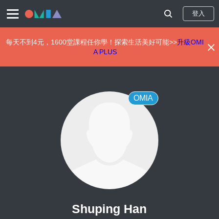
登入
每天不到4元，1600堂課程任你學！探索生活美好可能>>
升級OMI
A PLUS
移
至
主
內
OMIA
容
Shuping Han