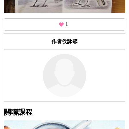
1
作者侯詠馨
關聯課程