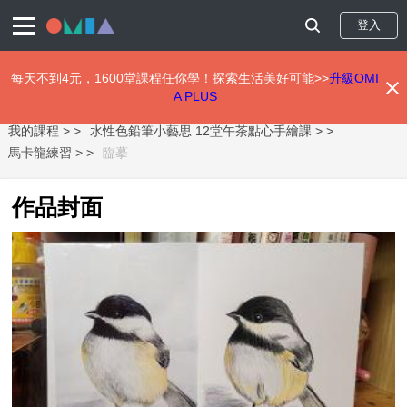
登入
每天不到4元，1600堂課程任你學！探索生活美好可能>>
升級OMI
A PLUS
移
我的課程 >
水性色鉛筆小藝思 12堂午茶點心手繪課 >
至
主
馬卡龍練習 >
臨摹
內
容
作品封面