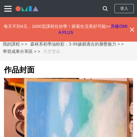
登入
每天不到4元，1600堂課程任你學！探索生活美好可能>>
升級OMI
A PLUS
移
我的課程 >
森林系初學油粉彩：3-99歲都適合的層疊魅力 >
至
主
學習成果分享區 >
天空雲朵
內
容
作品封面