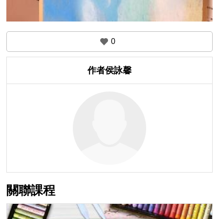
0
作者侯詠馨
關聯課程