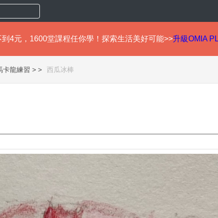
到4元，1600堂課程任你學！探索生活美好可能>>
升級OMIA P
馬卡龍練習 >
西瓜冰棒