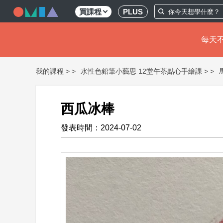
買課程
PLUS
每天不
移
我的課程 >
水性色鉛筆小藝思 12堂午茶點心手繪課 >
至
主
內
容
西瓜冰棒
發表時間：2024-07-02