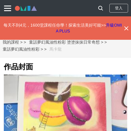
登入
每天不到4元，1600堂課程任你學！探索生活美好可能>>
升級OMI
A PLUS
移
我的課程 >
童話夢幻風油性粉彩 塗塗抹抹日常奇想 >
至
主
童話夢幻風油性粉彩 >
馬卡龍
內
容
作品封面