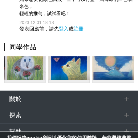
米色，
輕輕的推勻，試試看吧！
2023.12.01 18:18
發表回應前，請先
登入
或
註冊
同學作品
關於
探索
幫助
我們紀錄cookie資訊以優化您的使用體驗。若您繼續瀏覽