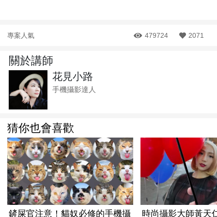
專案人氣
479724
2071
關於講師
花見小路
手機攝影達人
猜你也會喜歡
鏟屎官注意！貓奴必修的手機攝
時尚攝影大師黃天仁